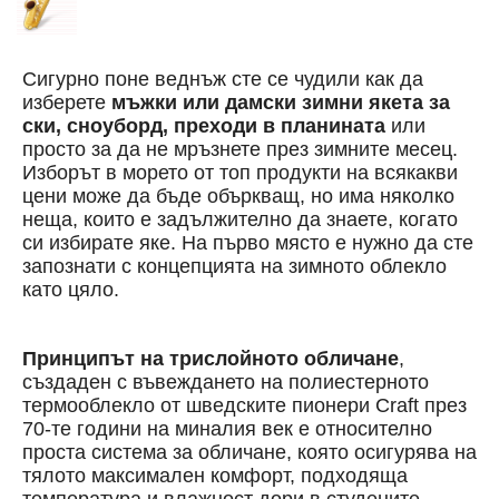
Сигурно поне веднъж сте се чудили как да
изберете
мъжки или дамски зимни якета за
ски, сноуборд, преходи в планината
или
просто за да не мръзнете през зимните месец.
Изборът в морето от топ продукти на всякакви
цени може да бъде объркващ, но има няколко
неща, които е задължително да знаете, когато
си избирате яке. На първо място е нужно да сте
запознати с концепцията на зимното облекло
като цяло.
Принципът на трислойното обличане
,
създаден с въвеждането на полиестерното
термооблекло от шведските пионери Craft през
70-те години на миналия век е относително
проста система за обличане, която осигурява на
тялото максимален комфорт, подходяща