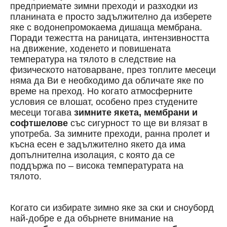
предприемате зимни преходи и разходки из
планината е просто задължително да изберете
яке с водонепромокаема дишаща мембрана.
Поради тежестта на раницата, интензивността
на движение, ходенето и повишената
температура на тялото в следствие на
физическото натоварване, през топлите месеци
няма да Ви е необходимо да обличате яке по
време на преход. Но когато атмосферните
условия се влошат, особено през студените
месеци тогава
зимните якета, мембрани и
софтшелове
със сигурност то ще ви влязат в
употреба. За зимните преходи, ранна пролет и
късна есен е задължително якето да има
допълнителна изолация, с която да се
поддържа по – висока температурата на
тялото.
Когато си избирате зимно яке за ски и сноуборд
най-добре е да обърнете внимание на