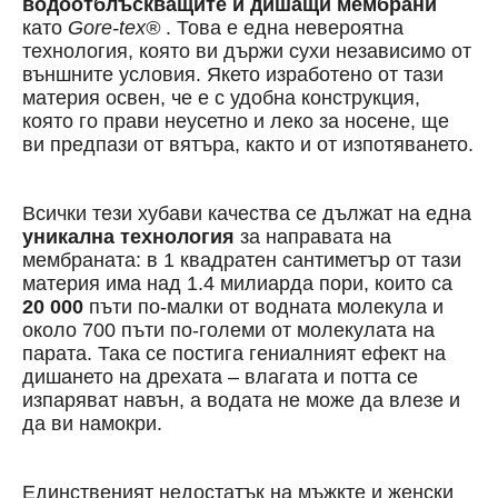
водоотблъскващите и дишащи мембрани
като
Gore-tex
®
. Това е една невероятна
технология, която ви държи сухи независимо от
външните условия. Якето изработено от тази
материя освен, че е с удобна конструкция,
която го прави неусетно и леко за носене, ще
ви предпази от вятъра, както и от изпотяването.
Всички тези хубави качества се дължат на една
уникална технология
за направата на
мембраната: в 1 квадратен сантиметър от тази
материя има над 1.4 милиарда пори, които са
20 000
пъти по-малки от водната молекула и
около 700 пъти по-големи от молекулата на
парата. Така се постига гениалният ефект на
дишането на дрехата – влагата и потта се
изпаряват навън, а водата не може да влезе и
да ви намокри.
Единственият недостатък на мъжкте и женски