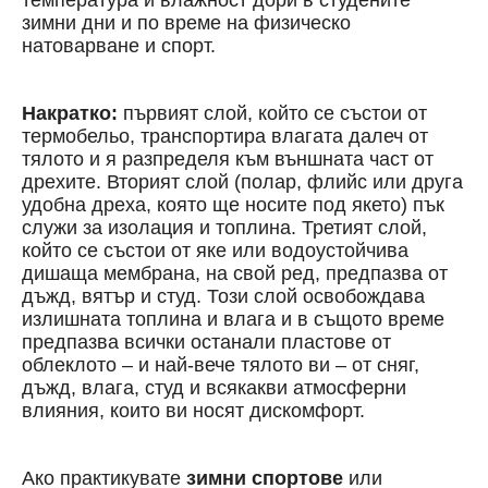
температура и влажност дори в студените
зимни дни и по време на физическо
натоварване и спорт.
Накратко:
първият слой, който се състои от
термобельо, транспортира влагата далеч от
тялото и я разпределя към външната част от
дрехите. Вторият слой (полар, флийс или друга
удобна дреха, която ще носите под якето) пък
служи за изолация и топлина. Третият слой,
който се състои от яке или водоустойчива
дишаща мембрана, на свой ред, предпазва от
дъжд, вятър и студ. Този слой освобождава
излишната топлина и влага и в същото време
предпазва всички останали пластове от
облеклото – и най-вече тялото ви – от сняг,
дъжд, влага, студ и всякакви атмосферни
влияния, които ви носят дискомфорт.
Ако практикувате
зимни спортове
или