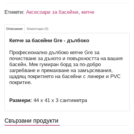
Етикети:
Аксесоари за басейни
,
кепче
Описание
Коментари (0)
Кепче за басейни Gre - дълбоко
Професионално дълбоко кепче Gre за
почистване за дъното и повърхността на вашия
басейн. Мек гумиран борд за по-добро
загребване и премахване на замърсявания,
щадящ покритието на басейни с линери и PVC
покритие.
Размери:
44 х 41 х 3 сантиметра
Свързани продукти