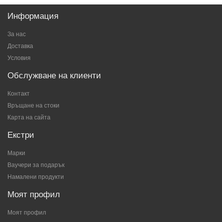
Информация
За нас
Доставка
Условия
Обслужване на клиенти
Контакт
Връщане на стоки
Карта на сайта
Екстри
Марки
Ваучери за подарък
Намалени продукти
Моят профил
Моят профил