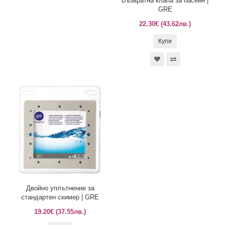
Възвратна клапа за басейн |
GRE
22.30€ (43.62лв.)
Купи
Двойно уплътнение за
стандартен скимер | GRE
19.20€ (37.55лв.)